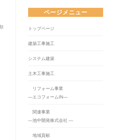
ページメニュー
類
トップページ
建築工事施工
システム建築
土木工事施工
リフォーム事業
—エコフォームIN—
関連事業
―池中開発株式会社 ―
地域貢献