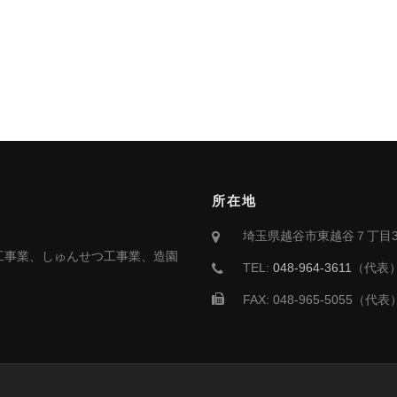
所在地
埼玉県越谷市東越谷７丁目3
工事業、しゅんせつ工事業、造園
TEL:
048-964-3611
（代表
FAX: 048-965-5055（代表