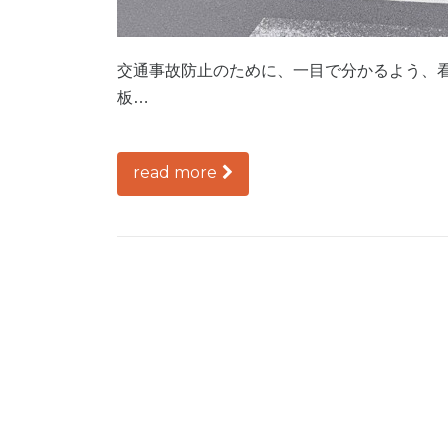
交通事故防止のために、一目で分かる
板…
read more